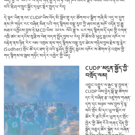
ཡོད། ཕྱི་ལོ་ ༢༠༡༧ ལོ་ནས་གན་རྒྱ་དེ་མ་ཧ་རཤ་ཌའི་མངའ་སྡེའི་འབོམ་འབེལ་ནས་ཡོང་
བའི་ཝི་ཤལ་སྲུང་སྐྱོང་དཔུང་སྡེར་སྤྲད་པ་རེད།
དེ་ལྟར་ཡིན་ནའང་CUDP་ཡིས་བོད་མི་སློབ་གྲྭ་དང་ཚོགས་པ་སྒྲིག་གཞི་མི་འདྲ་བ་དྲུག་
ནས་ཁེ་གཉེར་རང་བཞིན་མིན་པའི་གད་སྙིགས་བསྡུ་རུབ་ཀྱི་ཞབས་ཞུ་མཁོ་འདོན་བྱ་རྒྱུ་
མཐའ་འཁྱོངས་བྱས་ཏེ་MCD་ཡིས་ ༢༠༢༤ ལོའི་ཟླ་༤ པར་གད་སྙིགས་དོ་དམ་གྱི་འགན་
འཁྲི་ཚང་མ་དངོས་སུ་རྩིས་ལེན་བདག་སྤྲོད་བྱས་པ་རེད། ཁོ་ཚོས་ཅི་ཕུའུ་རླངས་འཁོར་ལ་
བརྟེན་ནས་ཉིན་རེར་ལམ་འགྲམ་ནས་གད་སྙིགས་བསྡུ་རུབ་ཐེངས་གཉིས་བྱས་རྗེས་སུ་དྷེར་
(Sudher)་གྲོང་ཚོ་དང་ཐག་ཉེ་བའི་དྷ་ཤོད་སྤྱི་སྤྱོད་རླངས་འཁོར་ས་ཚིགས་ཉེ་འགྲམ་གྱི་
གད་སྙིགས་ས་སྦས་གཏོང་ས་དེར་འཁྱེར་གྱི་ཡོད།
CUDP་མདུན་སྐྱོད་ཀྱི་
བགྲོད་ལམ།
འབྱུང་འགྱུར་ལ་རྒྱང་ལྟ་བྱས་ན་
CUDP་ཡིས་བྱེད་སྒོ་སྣ་ཚོགས་
དང་དེ་བཞིན་རྩ་འཛུགས་གཞན་
དག་དང་མཉམ་ལས་བྱས་ཏེ་དྷ་
སའི་གྲོང་མི་དང་ཡུལ་སྐོར་བ་
ཚོར་རི་རྩའི་ཁོར་ཡུག་དང་གྲོང་
ཁྱེར་གྱི་ཟོག་རོའི་གནད་དོན་གྱི་
སྣོད་བཅུད་ཚོར་སྐྱེན་རང་བཞིན་