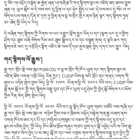
དུ་སོང་བ།འཕྲོད་བསྟེན་ཆ་རྐྱེན་ཞན་པ།གཞི་རྩའི་གད་སྙིགས་སྟངས་འཛིན་ཐད་ཐབས་བྱུས་
ཞན་པ། ཡུལ་སྐོར་བ་དེ་བས་མང་རུ་ཕྱིན་པ་དང་ཉེར་སྤྱོད་པ་ཡང་དེ་བས་མང་དུ་སོང་བ་ལ་
སོགས་པས་གནད་དོན་ཛ་དྲག་ཏུ་ཕྱིན་ནས་དྷ་ས་གྲོང་ཁྱེར་ནས་ཉིན་ལྟར་གད་སྙིགས་ཏུན་
༣༠ ཐོན་གྱི་ཡོད་པ་རེད།
དེ་བཞིན་གད་སྙིགས་ཀྱི་རིགས་ལ་ཡང་འགྱུར་ལྡོག་བྱུང་ཡོད་པ་དང་།ལྷག་པར་དུ་འགྱིག་
ཤོག་དང་ཐུམ་བཞི་སོགས་རིམ་མང་ཐུམ་སྒྲིལ་དར་བ་དང་བསྟུན་ནས། ད་ལྟའི་ཆར་གད་
སྙིགས་ཇེ་མང་དུ་འགྲོ་ཤིང་རྙོག་འཛིང་ཆེ་བས་དོ་དམ་ནུས་ལྡན་བྱེད་དཀའ་བར་གྱུར་ཡོད།
གད་སྙིགས་ལོ་རྒྱུས་།
རྒྱ་གར་གྲོང་སྡེ་ལས་ཁུངས་(MCD)་ལ་དྷ་ས་གྲོང་གི་ཁོར་ཡུག་དང་གད་སྙིགས་སྟངས་
འཛིན་ཐོག་འགན་འཁྲི་ཡོད། འོན་ཀྱང་། CUDP་ཡིས་དྷ་སའི་གྲོང་ནང་གནད་འགག་གི་
ནུས་པ་འདོན་སྤེལ་བྱས་ཡོད། ཕྱི་ལོ་ ༡༩༩༤ ལོ་ནས་ཕྱི་ལོ་ ༢༠༠༢ ལོའི་བར། CUDP་ཡིས་
སྒོ་ནས་སྒོ་བར་གྱི་གད་སྙིགས་བསྡུ་རུབ་དང་ཁོར་ཡུག་འདུ་ཤེས་ཀྱི་བྱེད་སྒོ་སོགས་རང་མོས་
ཀྱིས་རིན་མེད་ཐོག་སྤེལ་ཡོད།
ཕྱི་ལོ་ ༢༠༠༢ ལོ་ནས་ཕྱི་ལོ་ ༢༠༡༦ ལོའི་བར་དྷ་སྟོད་ཁོར་ཡུག་གཙང་བཟོའི་ལས་གཞི་དང་
རྒྱ་གར་གྲོང་སྡེ་ལས་ཁུངས་ གཉིས་ཀྱིས་བཅའ་ཁྲིམས་འཕྲོད་བསྟེན་གན་རྒྱ་བཞག་ནས་
འགན་ཁོངས་ཨང་དང་པོ་དང་།གཉིས་པ།གསུམ་པ་བཅས་ཀྱི་གད་སྙིགས་འདུ་རུབ་དང་
སྟངས་འཛིན་བྱེད་་ཀྱི་ཡོད། ཁོང་ཚོས་ཁྲོམ་གཞུང་གཙང་ཕྱག་དང་སྒོ་འབྱེད་པའི་ས་འོག་ཆུ་
ལམ་གཙང་སེལ་བྱེད་པ་མ་ཟད། སྒོ་ཁ་དང་ལམ་འགྲམ་ནས་གད་སྙིགས་བསྡུ་རུབ་བྱེད་ཀྱི་