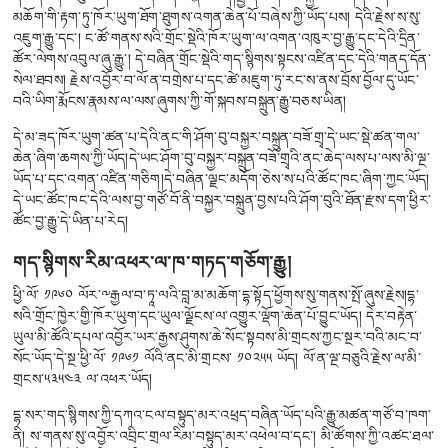
མཆོག་གི་རྟག་ཏུ་ཁོར་ཡུག་ཐོག་ཐུགས་འགན་ཆེན་པོ་བཞེས་ཀྱི་ཡོད་པས། དེའི་རྗེས་ས་སུ་
འཇུག་རྒྱུ་དང་། ང་ཚོ་གནས་སའི་གྲོང་སྡེའི་ཁོར་ཡུག་ལ་འགན་འཁུར་བྱ་རྒྱུ་དང་དེའི་དྲིན་
ཚོར་ལེགས་འབུལ་ཞུ་རྒྱུ་། དེ་བཞིན་གྲོང་སྡེའི་གད་སྙིགས་སྟངས་འཛིན་དང་དེའི་གནད་དོན་
སེལ་ཐབས། རྗེས་འབྱོར་བ་ལོ་ན་བགྲེས་པ་དང་ཚེ་མཇུག་ཏུ་རང་ས་ནས་བྲོས་བྱོལ་དུ་ཡོང་
བའི་ཡིག་རྨོངས་རྣམས་ལ་ལས་ཞུགས་ཀྱི་གོ་སྐབས་བསྐྲུན་རྒྱུ་བཅས་ཡིན།
དེ་མ་ཟད་ཁོར་ཡུག་ཚན་པ་དེའི་ནང་གི་ཤོག་བུ་བསྐྱར་བསྐྲུན་བཟོ་གྲྭ་དེ་ཡང་སྡེ་ཚན་གལ་
ཆེན་ཞིག་ཆགས་ཀྱི་ཡོད།དེ་ཡང་ཤོག་བུ་བསྐྱར་བསྐྲུན་བཟོ་གྲྭའི་ནང་ཆེད་ལས་པ་ལས་མི་ལྔ་
ཡོད་པ་དང་འགན་འཛིན་གཅིག།དེ་བཞིན་ལྗང་མདོག་ཅེས་ས་པའི་ཚོང་ཁང་ཞིག་ཀྱང་ཡོད།
དེ་ཡང་ཚོང་ཁང་དེའི་ལས་བྱ་གཙོ་བོ་ནི་བསྐྱར་བསྐྲུན་བྱས་པའི་ཤོག་བུའི་ཐོན་རྫས་དག་ཕྱིར་
ཚོང་བྱ་རྒྱུ་དེ་ཡིན་པ་རེད།
གད་སྙིགས་རིམ་འཕར་ལ་ཁ་གཏད་གཅོག་རྒྱུ།
ཕྱི་ལོ་ ༡༩༦༠ ལོར་༸རྒྱལ་བ་ཏཱ་ལའི་བླ་མ་མཆོག་དྷ་སྟོད་ཕྱོགས་སུ་གནས་སྤོ་ཞུས་རྗེས།དྷ་
སའི་གྲོང་ཁྱེར་གྱི་ཁོར་ཡུག་དང་ཡུལ་ལྗོངས་ལ་འགྱུར་ལྡོག་ཆེན་པོ་བྱུང་ཡོད། དེར་བརྟེན་
ཡུལ་མི་ཚོའི་དཔལ་འབྱོར་ཡར་རྒྱས་ཤུགས་ཆེ་སོང་སྟབས་མི་གྲངས་ཀྱང་སྔར་བའི་མང་བ་
སོང་ཡོད་དེ་སྔ་ཕྱི་ལོ་ ༡༩༦༡ ལོའི་ནང་མི་གྲངས་ ༡༠༢༥༥ ཡོད། ལོ་ན་ལྔ་བཅུའི་རྗེས་ལ་མི་
གྲངས་༥༣༥༤༣ ལ་འཕར་ཡོད།
དྷ་སར་གད་སྙིགས་ཀྱི་དཀའ་ངལ་བསྟུད་མར་འཕྲད་བཞིན་ཡོད་པའི་རྒྱུ་མཚན་གཙོ་བ་ཁག་
ནི། ས་གནས་སུ་འབྱོར་འབྲིང་གྲལ་རིམ་བསྟུད་མར་འཕེལ་བ་དང་། མི་ཚོགས་ཀྱི་འཚང་ཐལ་