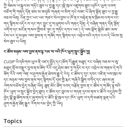
ཀྱི་སེམས་ལ་སྐུལ་མ་གཏོང་ཐུབ་པ་བྱ་རྒྱུ་དང་།སྡེ་ཁུལ་འཛུགས་ཐུབ་པ།ཁོར་ཡུག་འབག་
བཙོག་གི་གནད་དོན་ཙམ་མ་ཟད།མི་གཞན་ལ་མིག་དཔེ་བཟང་པོ་ཞིག་སྟོན་ཐུབ་པ་བྱ་རྒྱུ་
བཅས་ཡིན། འོན་ཀྱང་ཡང་ཡང་གཙང་སེལ་བྱས་པ་ཁོ་ནར་བརྟེན་ནས་ཁྲིམས་འགལ་ངང་
གད་སྙིགས་འདོར་བ་དང་གང་བྱུང་དུ་གཡུགས་པའི་གནད་དོན། དེ་བཞིན་གནད་དོན་སྔོན་
འགོག་དང་མངོན་གསལ་གྱིས་ཇེ་ཉུང་དུ་གཏོང་དཀའ་ཡང་། དེ་ལས་ལྡོག་སྟེ།མི་ཚང་མས་
ངེས་པར་དུ་མཉམ་ལས་བྱས་ན་ད་གཟོད་གད་སྙིགས་དང་འབྲེལ་བའི་དཀའ་ངལ་དེ་ཡོངས་སུ་
སེལ་ཐུབ་པ་ཡིན།
ང་ཚོས་མཉམ་ལས་བྱས་ནས་དྷ་རམ་ས་ལའི་ཁོར་ཡུག་སྲུང་སྐྱོབ་བྱ།
CUDP་ཡི་དམིགས་ཡུལ་ནི་འཛད་སྤྱོད་དང་།ཟོག་རོ།རྒྱུན་མཐུད་རང་བཞིན་བཅས་ལ་མུ་
མཐུད་གྲོས་བསྡུར་བྱས་ནས་ཟོག་རོའི་འདུ་ཤེས་ཟབ་ཏུ་གཏོང་བ་དང་འབྲེལ་ས་གནས་དེ་གའི་
ཟོག་རོའི་ལག་ལེན་ལ་ཤུགས་རྐྱེན་ཐེབས་རྒྱུ་དེ་རེད། ང་ཚོས་ད་དུང་དབང་འཛིན་ལས་ཁུངས་
དང་མཉམ་ལས་བྱས་ནས་གད་སྙིགས་དོ་དམ་གྱི་རྨང་གཞིའི་སྒྲིག་བཀོད་དང་ཞབས་ཞུ་
ལེགས་བཅོས་བྱེད་བཞིན་ཡོད། ཐུན་མོང་ཐོག་འབད་བརྩོན་བྱས་ན་ང་ཚོས་ད་གཟོད་དྷ་སའི་
ཁོར་ཡུག་ལ་སྲུང་སྐྱོབ་བྱེད་ཐུབ། ང་ཚོས་དང་བླངས་པ་གདན་དྲངས་ནས་ང་ཚོའི་འདུ་ཤེས་ཀྱི་
བྱེད་སྒོ་སྣ་ཚོགས་ནང་ཞུགས་ཏེ་ང་ཚོའི་སྡེ་ཁུལ་དང་ཁོར་ཡུག་ལ་དགེ་མཚན་ལྡན་པའི་
ཤུགས་རྐྱེན་ཐོན་རྒྱུར་རོགས་རམ་བྱེད་ཀྱི་ཡོད།
Topics