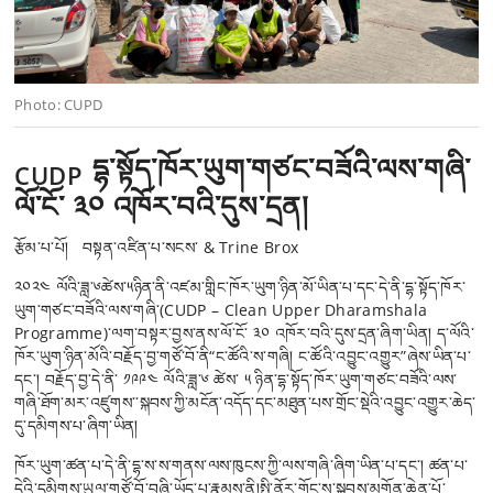
Photo: CUPD
དྷ་སྟོད་ཁོར་ཡུག་གཙང་བཟོའི་ལས་གཞི་
CUDP
ལོ་ངོ་ ༣༠ འཁོར་བའི་དུས་དྲན།
རྩོམ་པ་པོ། བསྟན་འཛིན་པ་སངས་ & Trine Brox
༢༠༢༤ ལོའི་ཟླ་༦ཚེས་༥ཉིན་ནི་འཛམ་གླིང་ཁོར་ཡུག་ཉིན་མོ་ཡིན་པ་དང་དེ་ནི་དྷ་སྟོད་ཁོར་
ཡུག་གཙང་བཟོའི་ལས་གཞི་(CUDP – Clean Upper Dharamshala
Programme)་ལག་བསྟར་བྱས་ནས་ལོ་ངོ་ ༣༠ འཁོར་བའི་དུས་དྲན་ཞིག་ཡིན། ད་ལོའི་
ཁོར་ཡུག་ཉིན་མོའི་བརྗོད་བྱ་གཙོ་བོ་ནི“ང་ཚོའི་ས་གཞི། ང་ཚོའི་འབྱུང་འགྱུར”ཞེས་ཡིན་པ་
དང་། བརྗོད་བྱ་དེ་ནི་ ༡༩༩༤ ལོའི་ཟླ་༦ ཚེས་ ༥ ཉིན་དྷ་སྟོད་ཁོར་ཡུག་གཙང་བཟོའི་ལས་
གཞི་ཐོག་མར་འཛུགས་་སྐབས་ཀྱི་མངོན་འདོད་དང་མཐུན་པས་གྲོང་སྡེའི་འབྱུང་འགྱུར་ཆེད་
དུ་དམིགས་པ་ཞིག་ཡིན།
ཁོར་ཡུག་ཚན་པ་དེ་ནི་དྷ་ས་ས་གནས་ལས་ཁུངས་ཀྱི་ལས་གཞི་ཞིག་ཡིན་པ་དང་། ཚན་པ་
དེའི་དམིགས་ཡུལ་གཙོ་བོ་བཞི་ཡོད་པ་རྣམས་ནི།སྤྱི་ནོར་གོང་ས་སྐྱབས་མགོན་ཆེན་པོ་