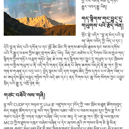
གྱི་ངོས་འཛིན་མཐོ་རུ་གཏོང་
རྒྱུར་འབད་རྒྱུ་ཡིན།
གད་སྙིགས་གང་བྱུང་དུ་
གཡུགས་པའི་རྩོད་ལེན།
གྲོང་སྡེ་འདིར་“བླ་ན་མེད་པའི་དྷ་
ས།”ཞེས་འབོད་ཀྱི་ཡོད་པ་དང་།
དེའི་བླ་ན་མེད་པའི་དགོན་པ་དང་།སྔོ་ཐིང་ཐིང་གི་ནགས་ཚལ།མི་རྣམས་ཧང་སངས་དགོས་
པའི་རི་རྒྱུད་བཅས་ཀྱིས་སྐད་གྲགས་ཆོད་ཡོད། འོན་ཀྱང་མཛེས་པ་དེ་རིགས་ཡོངས་ཁྱབ་གད་
སྙིགས་ཀྱིས་གཏོར་བརླག་གཏོང་ཉེན་ཆེ་བས། གད་སྙིགས་གང་བྱུང་དུ་གཡུག་པ་དང་ཁྲིམས་
འགལ་གྱིས་གཡུག་པ་ནི་འདི་གའི་གནད་དོན་ཆེན་པོ་ཞིག་ཆགས་ཡོད།དེ་ནི་རྒྱ་གར་གྱི་ས་
གནས་གཞན་དང་འདྲ་ཡང་། བྱེད་སྟངས་འདི་དག་བལྟས་ཚོད་ཀྱིས་དཀའ་ངལ་ཞིག་ཡིན་པ་
མ་ཟད།དེས་སྣོད་བཅུད་གཉིས་ཀའི་བདེ་ཐང་དང་། ནད་རིགས་དང་ཆུ་ལོག་སོགས་ཀྱང་འབྱུང་
སྲིད་པའི་རྒྱུ་རུ་འགྲོ་ཉེན་ཆེ།
གཙང་བཟོའི་ལས་གཞི།
དྷ་སའི་CUDP་དང་མཉམ་དུ་Lha་རྩ་འཛུགས་དང་།བོད་ཀྱི་ལམ་ཁྲོམ་མཐུན་ཚོགས།བུད་
མེད་མཐུན་ཚོགས་དང་དྷ་སའི་གད་སྙིགས་འཐབ་འཛིང་པ་བཅས་མཉམ་རུབ་ཀྱིས་ཟླ་རེར་
གཙང་བཤེར་གྱི་འགན་འཁུར་བཞིན་ཡོད་པ་མ་ཟད། དེ་ཡང་རྒྱ་གར་གྲོང་སྡེ་ལས་ཁུངས་
MCD་ཀྱིས་ཐུགས་འཁུར་བཞེས་བཞིན་པ་དེར་ཞབས་ཞུའི་ཁ་གསབ་ཅིག་ཅི་སྟེ་མིན་
ལགས། གཙང་སེལ་ལས་དོན་ནི་གད་སྙིགས་གཙང་སེལ་བྱེད་པ་ཙམ་མིན་པར། མི་དམངས་